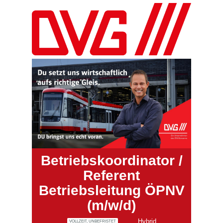
Betriebskoordinator /
Referent
Betriebsleitung ÖPNV
(m/w/d)
Hybrid
VOLLZEIT, UNBEFRISTET