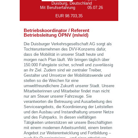
Duisburg, Deutschland
Mit Berufserfahrung
05.07.26
EUR 98.703,35
Betriebskoordinator / Referent
Betriebsleitung ÖPNV (m/w/d)
Die Duisburger Verkehrsgesellschaft AG sorgt als
Tochterunternehmen des DVV-Konzerns dafür,
dass die Mobilität in unserer Stadt heute und
morgen nach Plan läuft. Wir bringen täglich über
150.000 Fahrgäste sicher, schnell und zuverlässig
an ihr Ziel. Zudem sind wir zentraler Treiber,
Gestalter und Umsetzer der Mobilitätswende und
stellen so die Weichen für eine
umweltfreundlichere Zukunft unserer Stadt. Unsere
Mitarbeiterinnen und Mitarbeiter findet man nicht
nur am Steuer unserer Fahrzeuge. Sie
verantworten die Betreuung und Ausarbeitung des
Serviceangebots, die Koordinierung der Leitstellen
und den Ausbau und Instandhaltung unserer Netze
und des Fuhrparks. In diesen vielfältigen
Tätigkeiten unterstützen wir unsere Beschäftigten
mit einem modernen Arbeitsumfeld, einem breiten
Angebot zur Weiterentwicklung und Fortbildung –